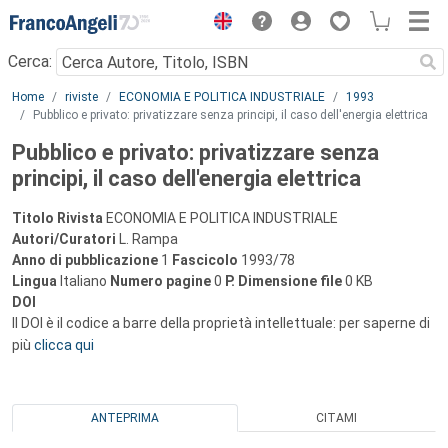
Menu
Cerca:
Main content
Home
riviste
ECONOMIA E POLITICA INDUSTRIALE
1993
Pubblico e privato: privatizzare senza principi, il caso dell'energia elettrica
Pubblico e privato: privatizzare senza
principi, il caso dell'energia elettrica
Titolo Rivista
ECONOMIA E POLITICA INDUSTRIALE
Autori/Curatori
L. Rampa
Anno di pubblicazione
1
Fascicolo
1993/78
Lingua
Italiano
Numero pagine
0
P.
Dimensione file
0 KB
DOI
Il DOI è il codice a barre della proprietà intellettuale: per saperne di
più
clicca qui
ANTEPRIMA
CITAMI