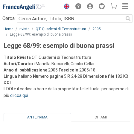
Menu
Cerca:
Main content
Home
riviste
QT Quaderni di Tecnostruttura
2005
Legge 68/99: esempio di buona prassi
Legge 68/99: esempio di buona prassi
Titolo Rivista
QT Quaderni di Tecnostruttura
Autori/Curatori
Mariella Buciarelli, Cecilia Cellai
Anno di pubblicazione
2005
Fascicolo
2005/18
Lingua
Italiano
Numero pagine
5
P.
24-28
Dimensione file
182 KB
DOI
Il DOI è il codice a barre della proprietà intellettuale: per saperne di
più
clicca qui
ANTEPRIMA
CITAMI