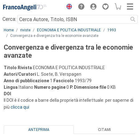
Menu
Cerca:
Main content
Home
riviste
ECONOMIA E POLITICA INDUSTRIALE
1993
Convergenza e divergenza tra le economie avanzate
Convergenza e divergenza tra le economie
avanzate
Titolo Rivista
ECONOMIA E POLITICA INDUSTRIALE
Autori/Curatori
L. Soete, B. Verspagen
Anno di pubblicazione
1
Fascicolo
1993/79
Lingua
Italiano
Numero pagine
0
P.
Dimensione file
0 KB
DOI
Il DOI è il codice a barre della proprietà intellettuale: per saperne di
più
clicca qui
ANTEPRIMA
CITAMI