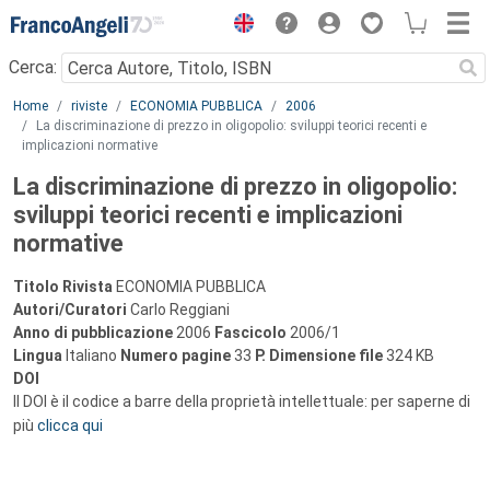
Menu
Cerca:
Main content
Home
riviste
ECONOMIA PUBBLICA
2006
La discriminazione di prezzo in oligopolio: sviluppi teorici recenti e
implicazioni normative
La discriminazione di prezzo in oligopolio:
sviluppi teorici recenti e implicazioni
normative
Titolo Rivista
ECONOMIA PUBBLICA
Autori/Curatori
Carlo Reggiani
Anno di pubblicazione
2006
Fascicolo
2006/1
Lingua
Italiano
Numero pagine
33
P.
Dimensione file
324 KB
DOI
Il DOI è il codice a barre della proprietà intellettuale: per saperne di
più
clicca qui