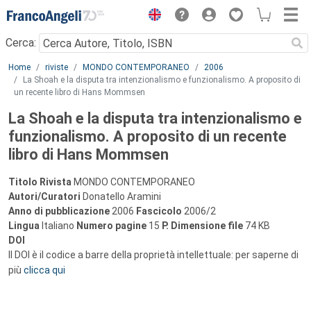
Menu
Cerca:
Main content
Home
riviste
MONDO CONTEMPORANEO
2006
La Shoah e la disputa tra intenzionalismo e funzionalismo. A proposito di
un recente libro di Hans Mommsen
La Shoah e la disputa tra intenzionalismo e
funzionalismo. A proposito di un recente
libro di Hans Mommsen
Titolo Rivista
MONDO CONTEMPORANEO
Autori/Curatori
Donatello Aramini
Anno di pubblicazione
2006
Fascicolo
2006/2
Lingua
Italiano
Numero pagine
15
P.
Dimensione file
74 KB
DOI
Il DOI è il codice a barre della proprietà intellettuale: per saperne di
più
clicca qui