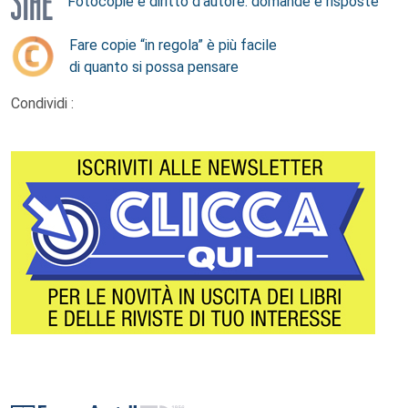
Fotocopie e diritto d’autore: domande e risposte
Fare copie “in regola” è più facile
di quanto si possa pensare
Condividi :
Footer