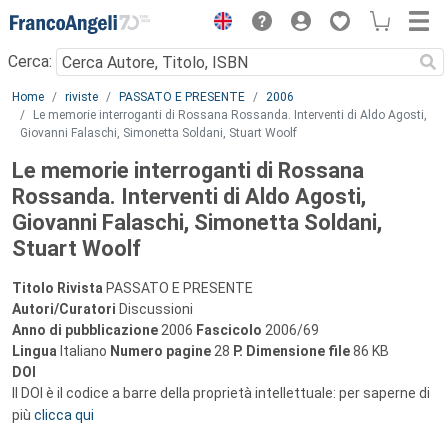
Menu
Cerca:
Main content
Home
riviste
PASSATO E PRESENTE
2006
Le memorie interroganti di Rossana Rossanda. Interventi di Aldo Agosti,
Giovanni Falaschi, Simonetta Soldani, Stuart Woolf
Le memorie interroganti di Rossana
Rossanda. Interventi di Aldo Agosti,
Giovanni Falaschi, Simonetta Soldani,
Stuart Woolf
Titolo Rivista
PASSATO E PRESENTE
Autori/Curatori
Discussioni
Anno di pubblicazione
2006
Fascicolo
2006/69
Lingua
Italiano
Numero pagine
28
P.
Dimensione file
86 KB
DOI
Il DOI è il codice a barre della proprietà intellettuale: per saperne di
più
clicca qui