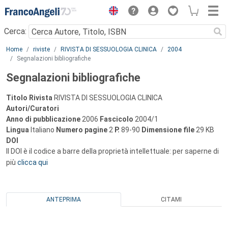
Menu
Cerca:
Main content
Home
riviste
RIVISTA DI SESSUOLOGIA CLINICA
2004
Segnalazioni bibliografiche
Segnalazioni bibliografiche
Titolo Rivista
RIVISTA DI SESSUOLOGIA CLINICA
Autori/Curatori
Anno di pubblicazione
2006
Fascicolo
2004/1
Lingua
Italiano
Numero pagine
2
P.
89-90
Dimensione file
29 KB
DOI
Il DOI è il codice a barre della proprietà intellettuale: per saperne di
più
clicca qui
ANTEPRIMA
CITAMI