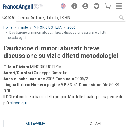
Menu
Cerca:
Main content
Home
riviste
MINORIGIUSTIZIA
2006
L'audizione di minori abusati: breve discussione su vizi e difetti
motodologici
L'audizione di minori abusati: breve
discussione su vizi e difetti motodologici
Titolo Rivista
MINORIGIUSTIZIA
Autori/Curatori
Giuseppe Dimattia
Anno di pubblicazione
2006
Fascicolo
2006/2
Lingua
Italiano
Numero pagine
9
P.
33-41
Dimensione file
50 KB
DOI
Il DOI è il codice a barre della proprietà intellettuale: per saperne di
più
clicca qui
ANTEPRIMA
CITAMI