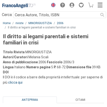
Menu
Cerca:
Main content
Home
riviste
MINORIGIUSTIZIA
2006
Il diritto ai legami parentali e sistemi familiari in crisi
Il diritto ai legami parentali e sistemi
familiari in crisi
Titolo Rivista
MINORIGIUSTIZIA
Autori/Curatori
Melania Scali
Anno di pubblicazione
2006
Fascicolo
2006/3
Lingua
Italiano
Numero pagine
5
P.
68-72
Dimensione file
39 KB
DOI
Il DOI è il codice a barre della proprietà intellettuale: per saperne di
più
clicca qui
ANTEPRIMA
CITAMI