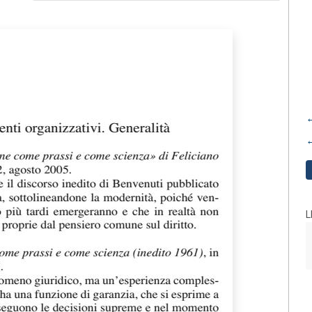
←
←
L