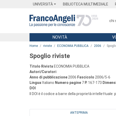
Menu
Main content
Footer
Menu
UNIVERSITÀ
BIBLIOTECA MULTIMEDIALE
chi
NOVITÀ
V
Main content
Home
riviste
ECONOMIA PUBBLICA
2006
Spoglio
Spoglio riviste
Titolo Rivista
ECONOMIA PUBBLICA
Autori/Curatori
Anno di pubblicazione
2006
Fascicolo
2006/5-6
Lingua
Italiano
Numero pagine
7
P.
167-173
Dimensi
DOI
Il DOI è il codice a barre della proprietà intellettuale:
ANTEPRIMA