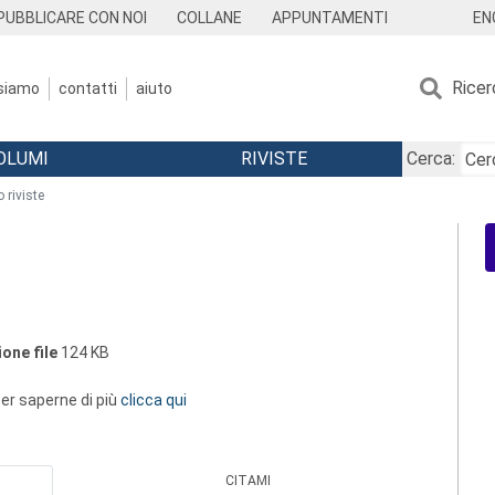
EN
PUBBLICARE CON NOI
COLLANE
APPUNTAMENTI
Ricer
 siamo
contatti
aiuto
OLUMI
RIVISTE
Cerca:
 riviste
one file
124 KB
 per saperne di più
clicca qui
CITAMI