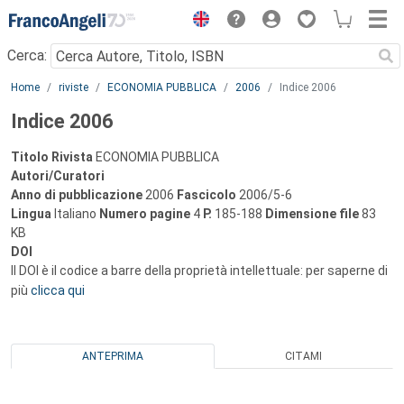
Menu
Cerca:
Main content
Home
riviste
ECONOMIA PUBBLICA
2006
Indice 2006
Indice 2006
Titolo Rivista
ECONOMIA PUBBLICA
Autori/Curatori
Anno di pubblicazione
2006
Fascicolo
2006/5-6
Lingua
Italiano
Numero pagine
4
P.
185-188
Dimensione file
83
KB
DOI
Il DOI è il codice a barre della proprietà intellettuale: per saperne di
più
clicca qui
ANTEPRIMA
CITAMI