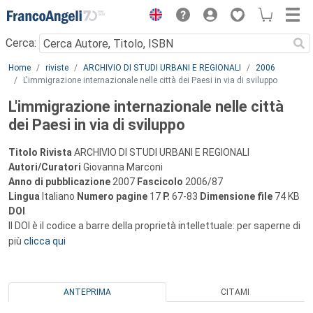
Menu
Cerca:
Main content
Home
riviste
ARCHIVIO DI STUDI URBANI E REGIONALI
2006
L'immigrazione internazionale nelle città dei Paesi in via di sviluppo
L'immigrazione internazionale nelle città
dei Paesi in via di sviluppo
Titolo Rivista
ARCHIVIO DI STUDI URBANI E REGIONALI
Autori/Curatori
Giovanna Marconi
Anno di pubblicazione
2007
Fascicolo
2006/87
Lingua
Italiano
Numero pagine
17
P.
67-83
Dimensione file
74 KB
DOI
Il DOI è il codice a barre della proprietà intellettuale: per saperne di
più
clicca qui
ANTEPRIMA
CITAMI