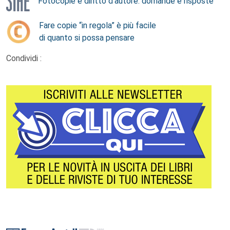
Fotocopie e diritto d’autore: domande e risposte
Fare copie “in regola” è più facile
di quanto si possa pensare
Condividi :
Footer