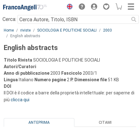
Menu
Cerca:
Main content
Home
riviste
SOCIOLOGIA E POLITICHE SOCIALI
2003
English abstracts
English abstracts
Titolo Rivista
SOCIOLOGIA E POLITICHE SOCIALI
Autori/Curatori
Anno di pubblicazione
2003
Fascicolo
2003/1
Lingua
Italiano
Numero pagine
2
P.
Dimensione file
51 KB
DOI
Il DOI è il codice a barre della proprietà intellettuale: per saperne di
più
clicca qui
ANTEPRIMA
CITAMI