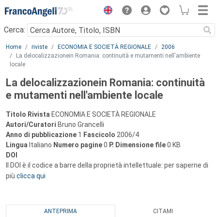
Menu
Cerca:
Main content
Home
riviste
ECONOMIA E SOCIETÀ REGIONALE
2006
La delocalizzazionein Romania: continuità e mutamenti nell'ambiente
locale
La delocalizzazionein Romania: continuità
e mutamenti nell'ambiente locale
Titolo Rivista
ECONOMIA E SOCIETÀ REGIONALE
Autori/Curatori
Bruno Grancelli
Anno di pubblicazione
1
Fascicolo
2006/4
Lingua
Italiano
Numero pagine
0
P.
Dimensione file
0 KB
DOI
Il DOI è il codice a barre della proprietà intellettuale: per saperne di
più
clicca qui
ANTEPRIMA
CITAMI