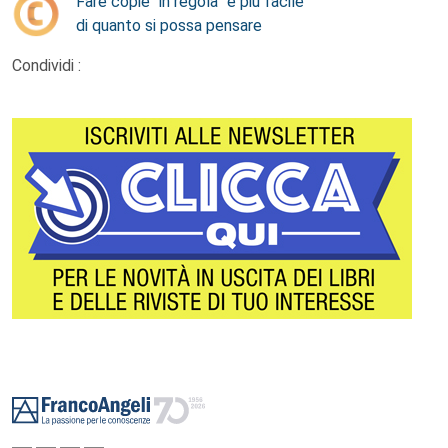
Fare copie “in regola” è più facile
di quanto si possa pensare
Condividi :
Footer