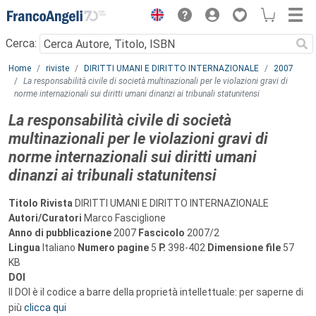
Menu
Cerca:
Main content
Home
riviste
DIRITTI UMANI E DIRITTO INTERNAZIONALE
2007
La responsabilità civile di società multinazionali per le violazioni gravi di
norme internazionali sui diritti umani dinanzi ai tribunali statunitensi
La responsabilità civile di società
multinazionali per le violazioni gravi di
norme internazionali sui diritti umani
dinanzi ai tribunali statunitensi
Titolo Rivista
DIRITTI UMANI E DIRITTO INTERNAZIONALE
Autori/Curatori
Marco Fasciglione
Anno di pubblicazione
2007
Fascicolo
2007/2
Lingua
Italiano
Numero pagine
5
P.
398-402
Dimensione file
57
KB
DOI
Il DOI è il codice a barre della proprietà intellettuale: per saperne di
più
clicca qui