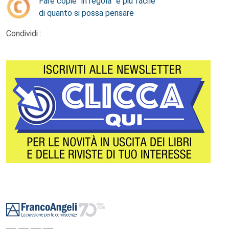
Fare copie “in regola” è più facile
di quanto si possa pensare
Condividi :
Footer