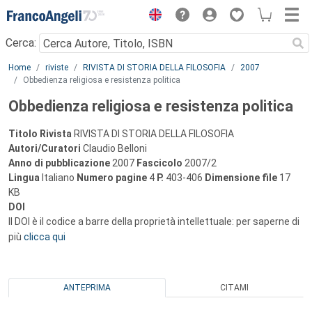
Menu
Cerca:
Main content
Home
riviste
RIVISTA DI STORIA DELLA FILOSOFIA
2007
Obbedienza religiosa e resistenza politica
Obbedienza religiosa e resistenza politica
Titolo Rivista
RIVISTA DI STORIA DELLA FILOSOFIA
Autori/Curatori
Claudio Belloni
Anno di pubblicazione
2007
Fascicolo
2007/2
Lingua
Italiano
Numero pagine
4
P.
403-406
Dimensione file
17
KB
DOI
Il DOI è il codice a barre della proprietà intellettuale: per saperne di
più
clicca qui
ANTEPRIMA
CITAMI