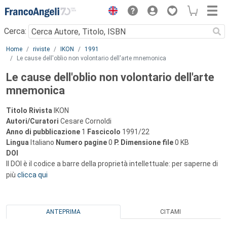
Menu
Cerca:
Main content
Home
riviste
IKON
1991
Le cause dell'oblio non volontario dell'arte mnemonica
Le cause dell'oblio non volontario dell'arte
mnemonica
Titolo Rivista
IKON
Autori/Curatori
Cesare Cornoldi
Anno di pubblicazione
1
Fascicolo
1991/22
Lingua
Italiano
Numero pagine
0
P.
Dimensione file
0 KB
DOI
Il DOI è il codice a barre della proprietà intellettuale: per saperne di
più
clicca qui
ANTEPRIMA
CITAMI