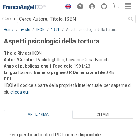
Menu
Cerca:
Main content
Home
riviste
IKON
1991
Aspetti psicologici della tortura
Aspetti psicologici della tortura
Titolo Rivista
IKON
Autori/Curatori
Paolo Inghilleri, Giovanni Cesa-Bianchi
Anno di pubblicazione
1
Fascicolo
1991/23
Lingua
Italiano
Numero pagine
0
P.
Dimensione file
0 KB
DOI
Il DOI è il codice a barre della proprietà intellettuale: per saperne di
più
clicca qui
ANTEPRIMA
CITAMI
Per questo articolo il PDF non è disponibile