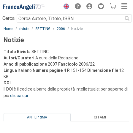
Menu
Cerca:
Main content
Home
riviste
SETTING
2006
Notizie
Notizie
Titolo Rivista
SETTING
Autori/Curatori
A cura della Redazione
Anno di pubblicazione
2007
Fascicolo
2006/22
Lingua
Italiano
Numero pagine
4
P.
151-154
Dimensione file
12
KB
DOI
Il DOI è il codice a barre della proprietà intellettuale: per saperne di
più
clicca qui
ANTEPRIMA
CITAMI