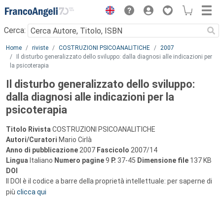
Menu
Cerca:
Main content
Home
riviste
COSTRUZIONI PSICOANALITICHE
2007
Il disturbo generalizzato dello sviluppo: dalla diagnosi alle indicazioni per
la psicoterapia
Il disturbo generalizzato dello sviluppo:
dalla diagnosi alle indicazioni per la
psicoterapia
Titolo Rivista
COSTRUZIONI PSICOANALITICHE
Autori/Curatori
Mario Cirlà
Anno di pubblicazione
2007
Fascicolo
2007/14
Lingua
Italiano
Numero pagine
9
P.
37-45
Dimensione file
137 KB
DOI
Il DOI è il codice a barre della proprietà intellettuale: per saperne di
più
clicca qui