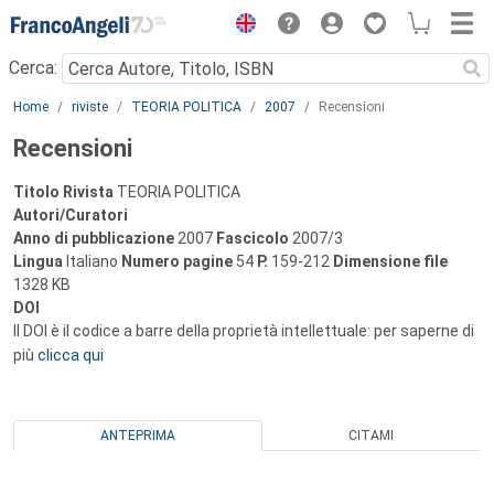
Menu
Cerca:
Main content
Home
riviste
TEORIA POLITICA
2007
Recensioni
Recensioni
Titolo Rivista
TEORIA POLITICA
Autori/Curatori
Anno di pubblicazione
2007
Fascicolo
2007/3
Lingua
Italiano
Numero pagine
54
P.
159-212
Dimensione file
1328 KB
DOI
Il DOI è il codice a barre della proprietà intellettuale: per saperne di
più
clicca qui
ANTEPRIMA
CITAMI