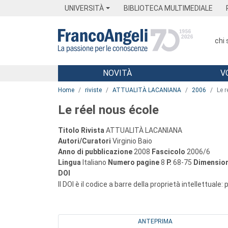
Menu
Main content
Footer
Menu
UNIVERSITÀ
BIBLIOTECA MULTIMEDIALE
chi
NOVITÀ
V
Main content
Home
riviste
ATTUALITÀ LACANIANA
2006
Le r
Le réel nous école
Titolo Rivista
ATTUALITÀ LACANIANA
Autori/Curatori
Virginio Baio
Anno di pubblicazione
2008
Fascicolo
2006/6
Lingua
Italiano
Numero pagine
8
P.
68-75
Dimension
DOI
Il DOI è il codice a barre della proprietà intellettuale:
ANTEPRIMA