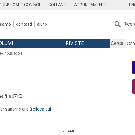
EN
PUBBLICARE CON NOI
COLLANE
APPUNTAMENTI
Ricer
 siamo
contatti
aiuto
OLUMI
RIVISTE
Cerca:
éel nous école
e file
67 KB
 per saperne di più
clicca qui
CITAMI