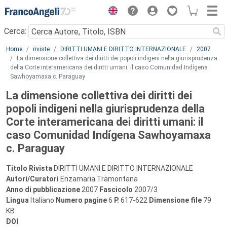
Menu
Cerca:
Main content
Home
riviste
DIRITTI UMANI E DIRITTO INTERNAZIONALE
2007
La dimensione collettiva dei diritti dei popoli indigeni nella giurisprudenza
della Corte interamericana dei diritti umani: il caso Comunidad Indígena
Sawhoyamaxa c. Paraguay
La dimensione collettiva dei diritti dei
popoli indigeni nella giurisprudenza della
Corte interamericana dei diritti umani: il
caso Comunidad Indígena Sawhoyamaxa
c. Paraguay
Titolo Rivista
DIRITTI UMANI E DIRITTO INTERNAZIONALE
Autori/Curatori
Enzamaria Tramontana
Anno di pubblicazione
2007
Fascicolo
2007/3
Lingua
Italiano
Numero pagine
6
P.
617-622
Dimensione file
79
KB
DOI