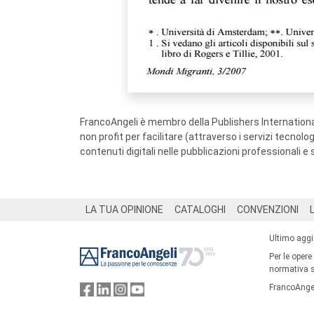
FrancoAngeli è membro della Publishers International
non profit per facilitare (attraverso i servizi tecnol
contenuti digitali nelle pubblicazioni professionali e 
Footer
LA TUA OPINIONE
CATALOGHI
CONVENZIONI
Ultimo agg
Per le opere
normativa su
FrancoAngel