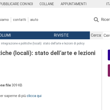
IT
PUBBLICARE CON NOI
COLLANE
APPUNTAMENTI
Rice
 siamo
contatti
aiuto
OLUMI
RIVISTE
Cerca:
integrazione e politiche (locali): stato dell’arte e lezioni di policy
che (locali): stato dell’arte e lezioni
ne file
309 KB
 per saperne di più
clicca qui