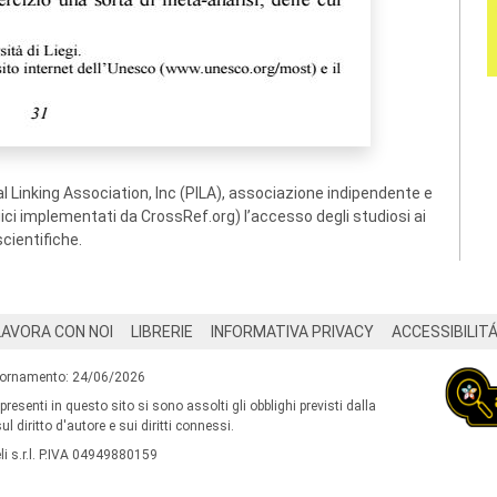
 Linking Association, Inc (PILA), associazione indipendente e
ogici implementati da CrossRef.org) l’accesso degli studiosi ai
scientifiche.
LAVORA CON NOI
LIBRERIE
INFORMATIVA PRIVACY
ACCESSIBILIT
iornamento: 24/06/2026
 presenti in questo sito si sono assolti gli obblighi previsti dalla
l diritto d'autore e sui diritti connessi.
i s.r.l. P.IVA 04949880159