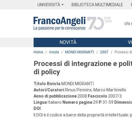
Menu
Main content
Footer
Menu
UNIVERSITÀ
BIBLIOTECA MULTIMEDIALE
chi
NOVITÀ
V
Main content
Home
riviste
MONDI MIGRANTI
2007
Processi di 
Processi di integrazione e politi
di policy
Titolo Rivista
MONDI MIGRANTI
Autori/Curatori
Rinus Penninx, Marco Martiniello
Anno di pubblicazione
2008
Fascicolo
2007/3
Lingua
Italiano
Numero pagine
29
P.
31-59
Dimensio
DOI
Il DOI è il codice a barre della proprietà intellettuale: