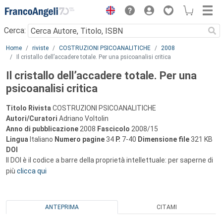
Menu
Cerca:
Main content
Home
riviste
COSTRUZIONI PSICOANALITICHE
2008
Il cristallo dell’accadere totale. Per una psicoanalisi critica
Il cristallo dell’accadere totale. Per una
psicoanalisi critica
Titolo Rivista
COSTRUZIONI PSICOANALITICHE
Autori/Curatori
Adriano Voltolin
Anno di pubblicazione
2008
Fascicolo
2008/15
Lingua
Italiano
Numero pagine
34
P.
7-40
Dimensione file
321 KB
DOI
Il DOI è il codice a barre della proprietà intellettuale: per saperne di
più
clicca qui
ANTEPRIMA
CITAMI