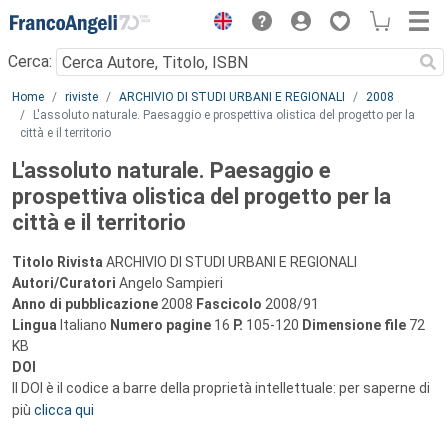
Menu
Cerca:
Main content
Home
riviste
ARCHIVIO DI STUDI URBANI E REGIONALI
2008
L'assoluto naturale. Paesaggio e prospettiva olistica del progetto per la
città e il territorio
L'assoluto naturale. Paesaggio e
prospettiva olistica del progetto per la
città e il territorio
Titolo Rivista
ARCHIVIO DI STUDI URBANI E REGIONALI
Autori/Curatori
Angelo Sampieri
Anno di pubblicazione
2008
Fascicolo
2008/91
Lingua
Italiano
Numero pagine
16
P.
105-120
Dimensione file
72
KB
DOI
Il DOI è il codice a barre della proprietà intellettuale: per saperne di
più
clicca qui