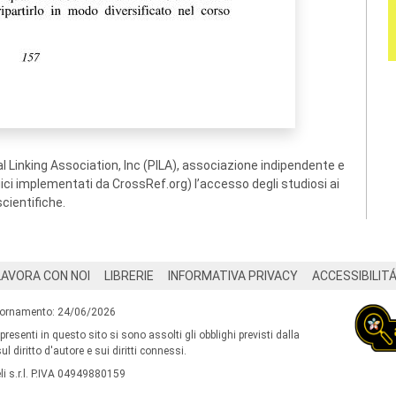
 Linking Association, Inc (PILA), associazione indipendente e
ogici implementati da CrossRef.org) l’accesso degli studiosi ai
scientifiche.
LAVORA CON NOI
LIBRERIE
INFORMATIVA PRIVACY
ACCESSIBILIT
iornamento: 24/06/2026
 presenti in questo sito si sono assolti gli obblighi previsti dalla
l diritto d'autore e sui diritti connessi.
i s.r.l. P.IVA 04949880159