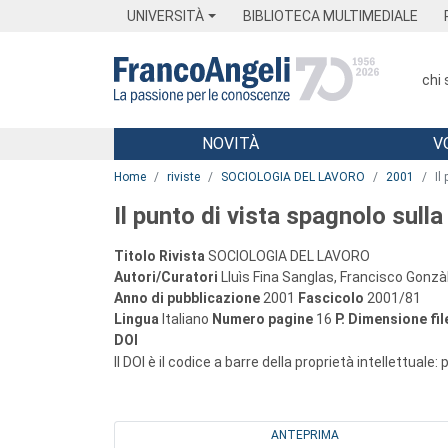
Menu
Main content
Footer
Menu
UNIVERSITÀ
BIBLIOTECA MULTIMEDIALE
chi
NOVITÀ
V
Main content
Home
riviste
SOCIOLOGIA DEL LAVORO
2001
Il
Il punto di vista spagnolo sull
Titolo Rivista
SOCIOLOGIA DEL LAVORO
Autori/Curatori
Lluìs Fina Sanglas, Francisco Gonzà
Anno di pubblicazione
2001
Fascicolo
2001/81
Lingua
Italiano
Numero pagine
16
P.
Dimensione fil
DOI
Il DOI è il codice a barre della proprietà intellettuale:
ANTEPRIMA