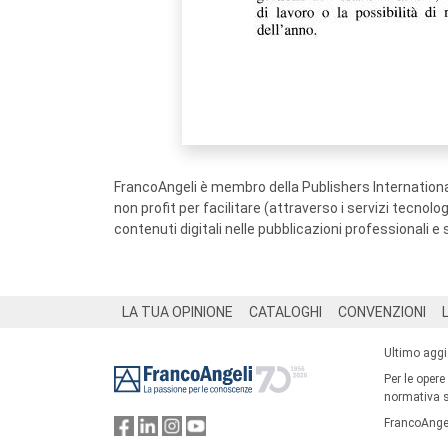
FrancoAngeli è membro della Publishers International
non profit per facilitare (attraverso i servizi tecnol
contenuti digitali nelle pubblicazioni professionali e 
Footer
LA TUA OPINIONE
CATALOGHI
CONVENZIONI
Ultimo agg
Per le opere
normativa su
FrancoAngel