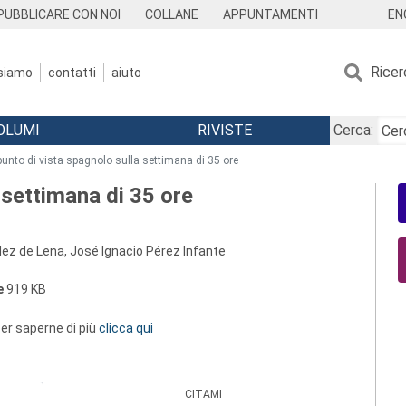
EN
PUBBLICARE CON NOI
COLLANE
APPUNTAMENTI
Ricer
 siamo
contatti
aiuto
OLUMI
RIVISTE
Cerca:
 punto di vista spagnolo sulla settimana di 35 ore
a settimana di 35 ore
lez de Lena, José Ignacio Pérez Infante
e
919 KB
 per saperne di più
clicca qui
CITAMI