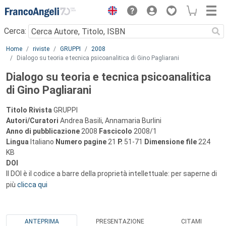
Menu
Cerca:
Main content
Home
riviste
GRUPPI
2008
Dialogo su teoria e tecnica psicoanalitica di Gino Pagliarani
Dialogo su teoria e tecnica psicoanalitica
di Gino Pagliarani
Titolo Rivista
GRUPPI
Autori/Curatori
Andrea Basili, Annamaria Burlini
Anno di pubblicazione
2008
Fascicolo
2008/1
Lingua
Italiano
Numero pagine
21
P.
51-71
Dimensione file
224
KB
DOI
Il DOI è il codice a barre della proprietà intellettuale: per saperne di
più
clicca qui
ANTEPRIMA
PRESENTAZIONE
CITAMI