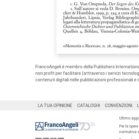
FrancoAngeli è membro della Publishers International
non profit per facilitare (attraverso i servizi tecnol
contenuti digitali nelle pubblicazioni professionali e 
Footer
LA TUA OPINIONE
CATALOGHI
CONVENZIONI
Ultimo agg
Per le opere
normativa su