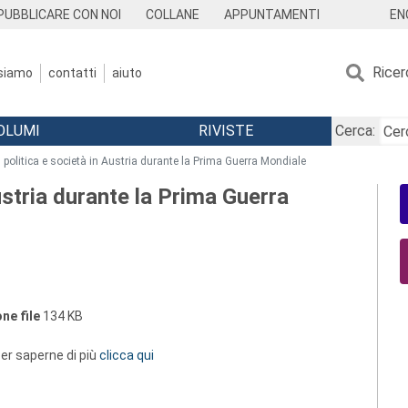
EN
PUBBLICARE CON NOI
COLLANE
APPUNTAMENTI
Ricer
 siamo
contatti
aiuto
OLUMI
RIVISTE
Cerca:
i, politica e società in Austria durante la Prima Guerra Mondiale
Austria durante la Prima Guerra
ne file
134 KB
 per saperne di più
clicca qui