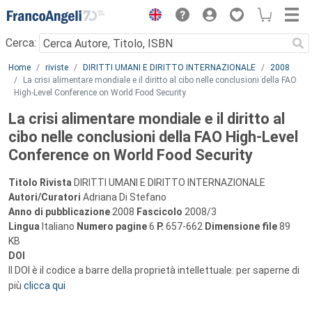
Menu
Cerca:
Main content
Home
riviste
DIRITTI UMANI E DIRITTO INTERNAZIONALE
2008
La crisi alimentare mondiale e il diritto al cibo nelle conclusioni della FAO
High-Level Conference on World Food Security
La crisi alimentare mondiale e il diritto al
cibo nelle conclusioni della FAO High-Level
Conference on World Food Security
Titolo Rivista
DIRITTI UMANI E DIRITTO INTERNAZIONALE
Autori/Curatori
Adriana Di Stefano
Anno di pubblicazione
2008
Fascicolo
2008/3
Lingua
Italiano
Numero pagine
6
P.
657-662
Dimensione file
89
KB
DOI
Il DOI è il codice a barre della proprietà intellettuale: per saperne di
più
clicca qui