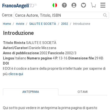
Menu
Cerca:
Main content
Home
riviste
SALUTE E SOCIETÀ
2002
Introduzione
Introduzione
Titolo Rivista
SALUTE E SOCIETÀ
Autori/Curatori
Daniele Mezzana
Anno di pubblicazione
2002
Fascicolo
2002/3
Lingua
Italiano
Numero pagine
4
P.
13-16
Dimensione file
29 KB
DOI
Il DOI è il codice a barre della proprietà intellettuale: per saperne di
più
clicca qui
ANTEPRIMA
CITAMI
Qui sotto puoi vedere in anteprima la prima pagina di questo