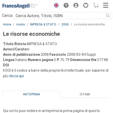
Menu
Cerca:
Main content
Home
riviste
IMPRESA & STATO
2008
Le risorse economiche
Le risorse economiche
Titolo Rivista
IMPRESA & STATO
Autori/Curatori
Anno di pubblicazione
2008
Fascicolo
2008/83-84 Suppl.
Lingua
Italiano
Numero pagine
5
P.
75-79
Dimensione file
577 KB
DOI
Il DOI è il codice a barre della proprietà intellettuale: per saperne di
più
clicca qui
ANTEPRIMA
CITAMI
Qui sotto puoi vedere in anteprima la prima pagina di questo