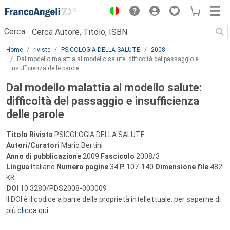
Menu
Cerca:
Main content
Home
riviste
PSICOLOGIA DELLA SALUTE
2008
Dal modello malattia al modello salute: difficoltà del passaggio e
insufficienza delle parole
Dal modello malattia al modello salute:
difficoltà del passaggio e insufficienza
delle parole
Titolo Rivista
PSICOLOGIA DELLA SALUTE
Autori/Curatori
Mario Bertini
Anno di pubblicazione
2009
Fascicolo
2008/3
Lingua
Italiano
Numero pagine
34
P.
107-140
Dimensione file
482
KB
DOI
10.3280/PDS2008-003009
Il DOI è il codice a barre della proprietà intellettuale: per saperne di
più
clicca qui