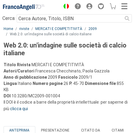
Menu
Cerca:
Main content
Home
riviste
MERCATI E COMPETITIVITÀ
2009
Web 2.0: un'indagine sulle società di calcio italiane
Web 2.0: un'indagine sulle società di calcio
italiane
Titolo Rivista
MERCATI E COMPETITIVITÀ
Autori/Curatori
Francesca Checchinato, Paola Gazzola
Anno di pubblicazione
2009
Fascicolo
2009/1
Lingua
Italiano
Numero pagine
26
P.
45-70
Dimensione file
855
KB
DOI
10.3280/MC2009-001004
Il DOI è il codice a barre della proprietà intellettuale: per saperne di
più
clicca qui
ANTEPRIMA
PRESENTAZIONE
CITATO DA
CITAMI