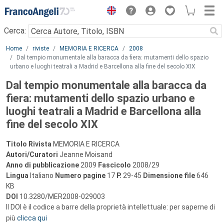
Menu
Cerca:
Main content
Home
riviste
MEMORIA E RICERCA
2008
Dal tempio monumentale alla baracca da fiera: mutamenti dello spazio
urbano e luoghi teatrali a Madrid e Barcellona alla fine del secolo XIX
Dal tempio monumentale alla baracca da
fiera: mutamenti dello spazio urbano e
luoghi teatrali a Madrid e Barcellona alla
fine del secolo XIX
Titolo Rivista
MEMORIA E RICERCA
Autori/Curatori
Jeanne Moisand
Anno di pubblicazione
2009
Fascicolo
2008/29
Lingua
Italiano
Numero pagine
17
P.
29-45
Dimensione file
646
KB
DOI
10.3280/MER2008-029003
Il DOI è il codice a barre della proprietà intellettuale: per saperne di
più
clicca qui