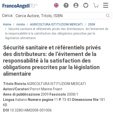
Menu
Cerca:
Main content
Home
riviste
AGRICOLTURA ISTITUZIONI MERCATI
2008
Sécurité sanitaire et référentiels privés des distributeurs: de l’évitement de
la responsabilité à la satisfaction des obligations prescrites par la
législation alimentaire
Sécurité sanitaire et référentiels privés
des distributeurs: de l’évitement de la
responsabilité à la satisfaction des
obligations prescrites par la législation
alimentaire
Titolo Rivista
AGRICOLTURA ISTITUZIONI MERCATI
Autori/Curatori
Perrot Marine Friant
Anno di pubblicazione
2009
Fascicolo
2008/1
Lingua
Italiano
Numero pagine
11
P.
73-83
Dimensione file
181
KB
DOI
10.3280/AIM2008-001006