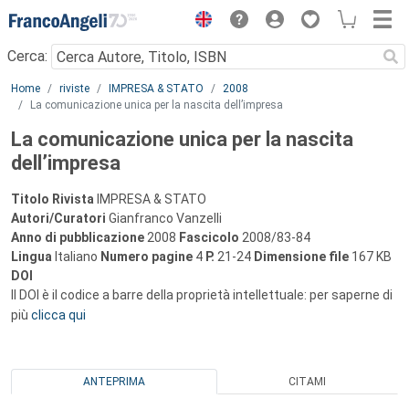
Menu
Cerca:
Main content
Home
riviste
IMPRESA & STATO
2008
La comunicazione unica per la nascita dell’impresa
La comunicazione unica per la nascita
dell’impresa
Titolo Rivista
IMPRESA & STATO
Autori/Curatori
Gianfranco Vanzelli
Anno di pubblicazione
2008
Fascicolo
2008/83-84
Lingua
Italiano
Numero pagine
4
P.
21-24
Dimensione file
167 KB
DOI
Il DOI è il codice a barre della proprietà intellettuale: per saperne di
più
clicca qui
ANTEPRIMA
CITAMI