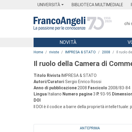
Menu
Main content
Footer
Menu
UNIVERSITÀ
BIBLIOTECA MULTIMEDIALE
chi
NOVITÀ
V
Main content
Home
riviste
IMPRESA & STATO
2008
Il ruolo 
Il ruolo della Camera di Commer
Titolo Rivista
IMPRESA & STATO
Autori/Curatori
Sergio Enrico Rossi
Anno di pubblicazione
2008
Fascicolo
2008/83-84
Lingua
Italiano
Numero pagine
3
P.
93-95
Dimension
DOI
Il DOI è il codice a barre della proprietà intellettuale:
ANTEPRIMA