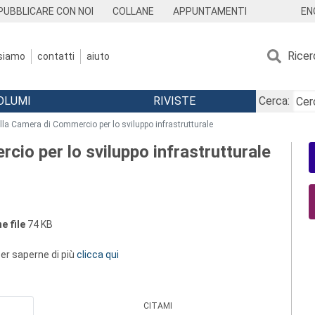
EN
PUBBLICARE CON NOI
COLLANE
APPUNTAMENTI
Ricer
 siamo
contatti
aiuto
OLUMI
RIVISTE
Cerca:
della Camera di Commercio per lo sviluppo infrastrutturale
cio per lo sviluppo infrastrutturale
e file
74 KB
 per saperne di più
clicca qui
CITAMI