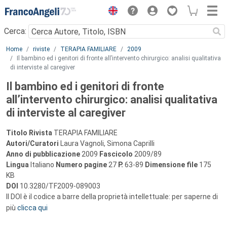
Menu
Cerca:
Main content
Home
riviste
TERAPIA FAMILIARE
2009
Il bambino ed i genitori di fronte all’intervento chirurgico: analisi qualitativa
di interviste al caregiver
Il bambino ed i genitori di fronte
all’intervento chirurgico: analisi qualitativa
di interviste al caregiver
Titolo Rivista
TERAPIA FAMILIARE
Autori/Curatori
Laura Vagnoli, Simona Caprilli
Anno di pubblicazione
2009
Fascicolo
2009/89
Lingua
Italiano
Numero pagine
27
P.
63-89
Dimensione file
175
KB
DOI
10.3280/TF2009-089003
Il DOI è il codice a barre della proprietà intellettuale: per saperne di
più
clicca qui