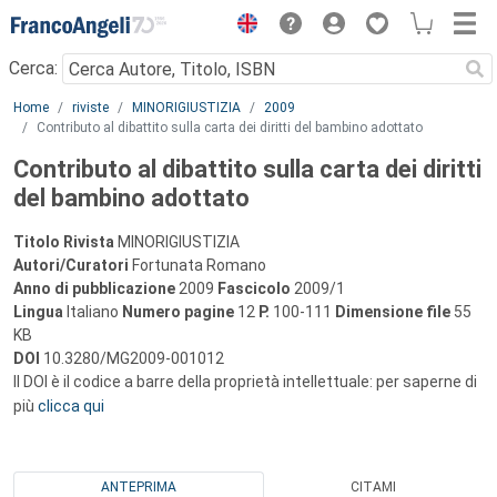
Menu
Cerca:
Main content
Home
riviste
MINORIGIUSTIZIA
2009
Contributo al dibattito sulla carta dei diritti del bambino adottato
Contributo al dibattito sulla carta dei diritti
del bambino adottato
Titolo Rivista
MINORIGIUSTIZIA
Autori/Curatori
Fortunata Romano
Anno di pubblicazione
2009
Fascicolo
2009/1
Lingua
Italiano
Numero pagine
12
P.
100-111
Dimensione file
55
KB
DOI
10.3280/MG2009-001012
Il DOI è il codice a barre della proprietà intellettuale: per saperne di
più
clicca qui
ANTEPRIMA
CITAMI