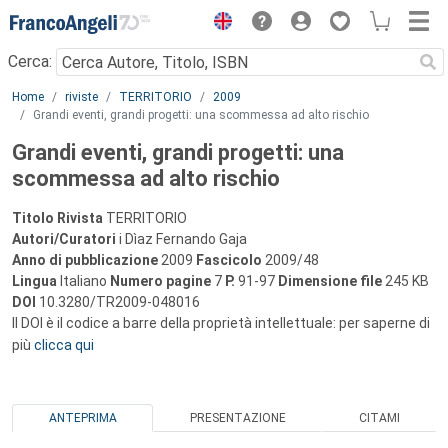
Menu
Cerca:
Main content
Home
riviste
TERRITORIO
2009
Grandi eventi, grandi progetti: una scommessa ad alto rischio
Grandi eventi, grandi progetti: una
scommessa ad alto rischio
Titolo Rivista
TERRITORIO
Autori/Curatori
i Dìaz Fernando Gaja
Anno di pubblicazione
2009
Fascicolo
2009/48
Lingua
Italiano
Numero pagine
7
P.
91-97
Dimensione file
245 KB
DOI
10.3280/TR2009-048016
Il DOI è il codice a barre della proprietà intellettuale: per saperne di
più
clicca qui
ANTEPRIMA
PRESENTAZIONE
CITAMI