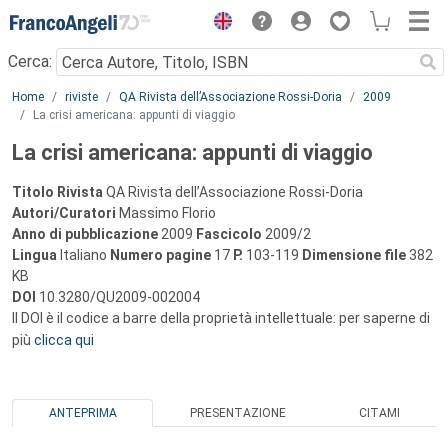
Menu
Cerca:
Main content
Home
riviste
QA Rivista dell’Associazione Rossi-Doria
2009
La crisi americana: appunti di viaggio
La crisi americana: appunti di viaggio
Titolo Rivista
QA Rivista dell’Associazione Rossi-Doria
Autori/Curatori
Massimo Florio
Anno di pubblicazione
2009
Fascicolo
2009/2
Lingua
Italiano
Numero pagine
17
P.
103-119
Dimensione file
382
KB
DOI
10.3280/QU2009-002004
Il DOI è il codice a barre della proprietà intellettuale: per saperne di
più
clicca qui
ANTEPRIMA
PRESENTAZIONE
CITAMI