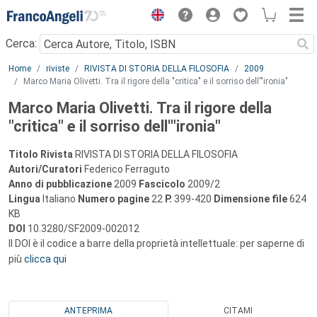
Menu
Cerca:
Main content
Home
riviste
RIVISTA DI STORIA DELLA FILOSOFIA
2009
Marco Maria Olivetti. Tra il rigore della "critica" e il sorriso dell'"ironia"
Marco Maria Olivetti. Tra il rigore della
"critica" e il sorriso dell'"ironia"
Titolo Rivista
RIVISTA DI STORIA DELLA FILOSOFIA
Autori/Curatori
Federico Ferraguto
Anno di pubblicazione
2009
Fascicolo
2009/2
Lingua
Italiano
Numero pagine
22
P.
399-420
Dimensione file
624
KB
DOI
10.3280/SF2009-002012
Il DOI è il codice a barre della proprietà intellettuale: per saperne di
più
clicca qui
ANTEPRIMA
CITAMI