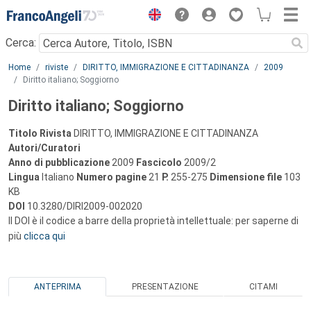
Menu
Cerca:
Main content
Home
riviste
DIRITTO, IMMIGRAZIONE E CITTADINANZA
2009
Diritto italiano; Soggiorno
Diritto italiano; Soggiorno
Titolo Rivista
DIRITTO, IMMIGRAZIONE E CITTADINANZA
Autori/Curatori
Anno di pubblicazione
2009
Fascicolo
2009/2
Lingua
Italiano
Numero pagine
21
P.
255-275
Dimensione file
103
KB
DOI
10.3280/DIRI2009-002020
Il DOI è il codice a barre della proprietà intellettuale: per saperne di
più
clicca qui
ANTEPRIMA
PRESENTAZIONE
CITAMI