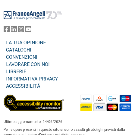
Footer
LA TUA OPINIONE
CATALOGHI
CONVENZIONI
LAVORARE CON NOI
LIBRERIE
INFORMATIVA PRIVACY
ACCESSIBILITÁ
Ultimo aggiornamento: 24/06/2026
Per le opere presenti in questo sito si sono assolti gli obblighi previsti dalla
normativa sul diritto d'autore e sui diritti connessi.