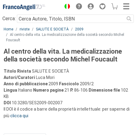
Menu
Cerca:
Main content
Home
riviste
SALUTE E SOCIETÀ
2009
Al centro della vita. La medicalizzazione della società secondo Michel
Foucault
Al centro della vita. La medicalizzazione
della società secondo Michel Foucault
Titolo Rivista
SALUTE E SOCIETÀ
Autori/Curatori
Luca Mori
Anno di pubblicazione
2009
Fascicolo
2009/2
Lingua
Italiano
Numero pagine
21
P.
86-106
Dimensione file
102
KB
DOI
10.3280/SES2009-002007
Il DOI è il codice a barre della proprietà intellettuale: per saperne di
più
clicca qui