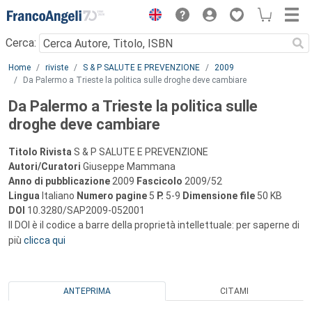
Menu
Cerca:
Main content
Home
riviste
S & P SALUTE E PREVENZIONE
2009
Da Palermo a Trieste la politica sulle droghe deve cambiare
Da Palermo a Trieste la politica sulle
droghe deve cambiare
Titolo Rivista
S & P SALUTE E PREVENZIONE
Autori/Curatori
Giuseppe Mammana
Anno di pubblicazione
2009
Fascicolo
2009/52
Lingua
Italiano
Numero pagine
5
P.
5-9
Dimensione file
50 KB
DOI
10.3280/SAP2009-052001
Il DOI è il codice a barre della proprietà intellettuale: per saperne di
più
clicca qui
ANTEPRIMA
CITAMI