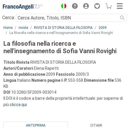
Menu
Cerca:
Main content
Home
riviste
RIVISTA DI STORIA DELLA FILOSOFIA
2009
La filosofia nella ricerca e nell'insegnamento di Sofia Vanni Rovighi
La filosofia nella ricerca e
nell'insegnamento di Sofia Vanni Rovighi
Titolo Rivista
RIVISTA DI STORIA DELLA FILOSOFIA
Autori/Curatori
Elena Rapetti
Anno di pubblicazione
2009
Fascicolo
2009/3
Lingua
Italiano
Numero pagine
6
P.
553-558
Dimensione file
536
KB
DOI
10.3280/SF2009-003014
Il DOI è il codice a barre della proprietà intellettuale: per saperne di
più
clicca qui
ANTEPRIMA
CITAMI