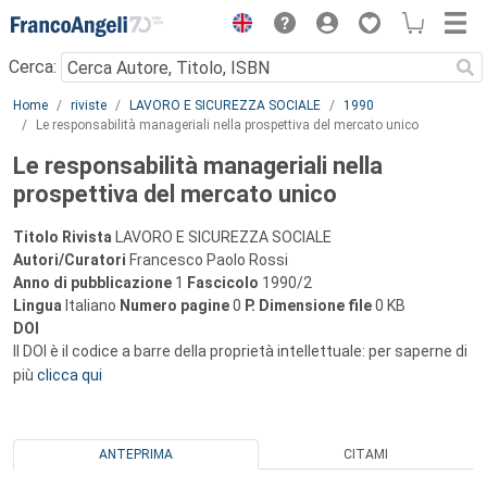
Menu
Cerca:
Main content
Home
riviste
LAVORO E SICUREZZA SOCIALE
1990
Le responsabilità manageriali nella prospettiva del mercato unico
Le responsabilità manageriali nella
prospettiva del mercato unico
Titolo Rivista
LAVORO E SICUREZZA SOCIALE
Autori/Curatori
Francesco Paolo Rossi
Anno di pubblicazione
1
Fascicolo
1990/2
Lingua
Italiano
Numero pagine
0
P.
Dimensione file
0 KB
DOI
Il DOI è il codice a barre della proprietà intellettuale: per saperne di
più
clicca qui
ANTEPRIMA
CITAMI