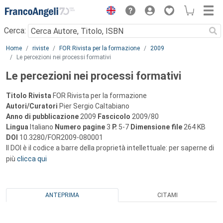
Menu
Cerca:
Main content
Home
riviste
FOR Rivista per la formazione
2009
Le percezioni nei processi formativi
Le percezioni nei processi formativi
Titolo Rivista
FOR Rivista per la formazione
Autori/Curatori
Pier Sergio Caltabiano
Anno di pubblicazione
2009
Fascicolo
2009/80
Lingua
Italiano
Numero pagine
3
P.
5-7
Dimensione file
264 KB
DOI
10.3280/FOR2009-080001
Il DOI è il codice a barre della proprietà intellettuale: per saperne di
più
clicca qui
ANTEPRIMA
CITAMI