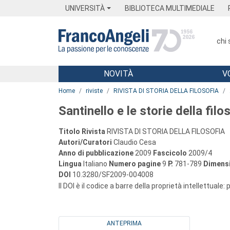
Menu
Main content
Footer
Menu
UNIVERSITÀ
BIBLIOTECA MULTIMEDIALE
chi
NOVITÀ
V
Main content
Home
riviste
RIVISTA DI STORIA DELLA FILOSOFIA
Santinello e le storie della filo
Titolo Rivista
RIVISTA DI STORIA DELLA FILOSOFIA
Autori/Curatori
Claudio Cesa
Anno di pubblicazione
2009
Fascicolo
2009/4
Lingua
Italiano
Numero pagine
9
P.
781-789
Dimensi
DOI
10.3280/SF2009-004008
Il DOI è il codice a barre della proprietà intellettuale:
ANTEPRIMA