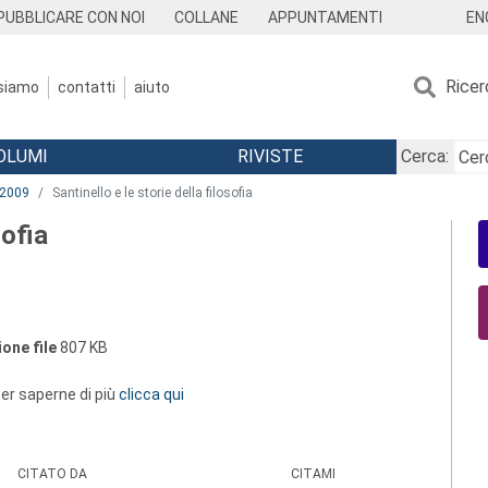
EN
PUBBLICARE CON NOI
COLLANE
APPUNTAMENTI
Ricer
 siamo
contatti
aiuto
OLUMI
RIVISTE
Cerca:
2009
Santinello e le storie della filosofia
sofia
one file
807 KB
 per saperne di più
clicca qui
CITATO DA
CITAMI